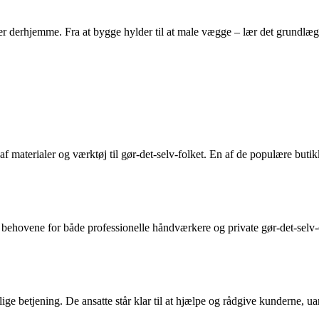
 derhjemme. Fra at bygge hylder til at male vægge – lær det grundlæggend
f materialer og værktøj til gør-det-selv-folket. En af de populære butik
behovene for både professionelle håndværkere og private gør-det-selv-ent
e betjening. De ansatte står klar til at hjælpe og rådgive kunderne, uans