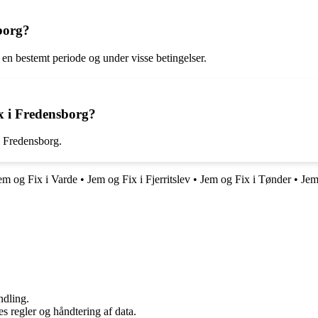
borg?
en bestemt periode og under visse betingelser.
x i Fredensborg?
i Fredensborg.
em og Fix i Varde
•
Jem og Fix i Fjerritslev
•
Jem og Fix i Tønder
•
Jem
ndling.
s regler og håndtering af data.