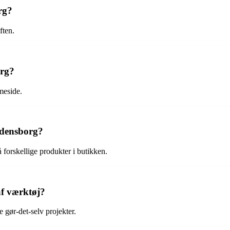
rg?
ften.
org?
meside.
edensborg?
forskellige produkter i butikken.
af værktøj?
e gør-det-selv projekter.