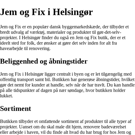
Jem og Fix i Helsingør
Jem og Fix er en populær dansk byggemarkedskæde, der tilbyder et
bredt udvalg af værktøj, materialer og produkter til gør-det-selv-
projekter. I Helsingør finder du også en Jem og Fix butik, der er et
ideelt sted for folk, der ønsker at gøre det selv inden for alt fra
havearbejde til renovering.
Beliggenhed og åbningstider
Jem og Fix i Helsingør ligger centralt i byen og er let tilgængelig med
offentlig transport samt bil. Butikken har generøse åbningstider, hvilket
gør det nemt for kunder at handle, selv når de har travlt. Du kan handle
på alle tidspunkter af dagen på nær søndage, hvor butikken holder
lukket.
Sortiment
Butikken tilbyder et omfattende sortiment af produkter til alle typer af
projekter. Uanset om du skal male dit hjem, renovere badeværelset
eller arbejde i haven, vil du finde alt hvad du har brug for hos Jem og