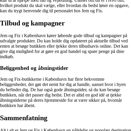
klar til at hjælpe med råd og vejledning. Uanset om du er i tvivl om,
hvilket produkt du skal vælge, eller hvordan du bedst løser en opgave,
kan du trygt henvende dig til personalet hos Jem og Fix.
Tilbud og kampagner
Jem og Fix i København kører løbende gode tilbud og kampagner på
udvalgte produkter. Du kan holde dig opdateret på aktuelle tilbud ved
enten at besøge butikken eller tjekke deres tilbudsavis online. Det kan
give dig mulighed for at gøre en god handel og spare penge på dine
indkøb.
Beliggenhed og åbningstider
Jem og Fix-butikkerne i København har flere bekvemme
beliggenheder, der gør det nemt for dig at handle, uanset hvor i byen
du befinder dig. De har også gode åbningstider, så du kan besøge
butikken, når det passer dig bedst. Det er altid en god idé at tjekke
åbningstiderne på deres hjemmeside for at være sikker på, hvornår
butikken har åbent.
Sammenfatning
Alt i alt er Jem og Fix i København en pålidelig og populær destination