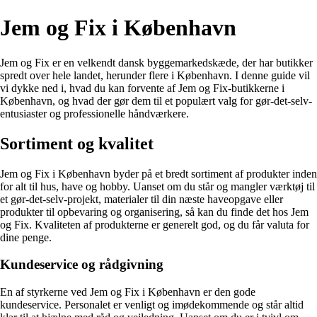
Jem og Fix i København
Jem og Fix er en velkendt dansk byggemarkedskæde, der har butikker
spredt over hele landet, herunder flere i København. I denne guide vil
vi dykke ned i, hvad du kan forvente af Jem og Fix-butikkerne i
København, og hvad der gør dem til et populært valg for gør-det-selv-
entusiaster og professionelle håndværkere.
Sortiment og kvalitet
Jem og Fix i København byder på et bredt sortiment af produkter inden
for alt til hus, have og hobby. Uanset om du står og mangler værktøj til
et gør-det-selv-projekt, materialer til din næste haveopgave eller
produkter til opbevaring og organisering, så kan du finde det hos Jem
og Fix. Kvaliteten af produkterne er generelt god, og du får valuta for
dine penge.
Kundeservice og rådgivning
En af styrkerne ved Jem og Fix i København er den gode
kundeservice. Personalet er venligt og imødekommende og står altid