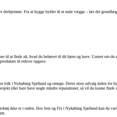
 derhjemme. Fra at bygge hylder til at male vægge – lær det grundlæggend
 til at finde alt, hvad du behøver til dit hjem og have. Uanset om du er 
produkter til enhver opgave.
 for folk i Nykøbing Sjælland og omegn. Deres store udvalg inden for bygg
ojekt eller bare have nogle mindre reparationer, så vil du kunne finde 
ærktøj ikke er i orden. Hos Jem og Fix i Nykøbing Sjælland kan du være 
ast.