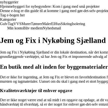
nybyggerier
Hjemmebyggeri for nybegyndere: Kom i gang med små projekter
Denne e-bog er din guide til at komme i gang med gør-det-selv-projekter
Tag e-bogen her
Kategorier
Gulv
Tag
VVS
Murer
Tømrer
Maler
El
Hus
Sikring
Isolering
Min konto
Bliv medlem
Nyhedsmail
Jem og Fix i Nykøbing Sjælland
Jem og Fix i Nykøbing Sjælland er din lokale destination, når det kommer
grundlæggende værktøjer, så har Jem og Fix et imponerende udvalg af 
En butik med alt inden for byggematerialer
Det er ikke for ingenting, at Jem og Fix er blevet en favoritdestination
mursten og tagmaterialer. Uanset om du skal i gang med et stort byggepr
Kvalitetsværktøjer til enhver opgave
Der er ikke noget værre end at stå midt i en opgave og opdage, at dit v
håndværktøj til elværktøj, så er der noget for enhver gør-det-selv entusi