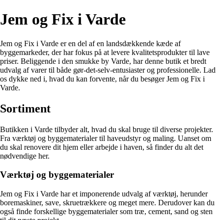
Jem og Fix i Varde
Jem og Fix i Varde er en del af en landsdækkende kæde af
byggemarkeder, der har fokus på at levere kvalitetsprodukter til lave
priser. Beliggende i den smukke by Varde, har denne butik et bredt
udvalg af varer til både gør-det-selv-entusiaster og professionelle. Lad
os dykke ned i, hvad du kan forvente, når du besøger Jem og Fix i
Varde.
Sortiment
Butikken i Varde tilbyder alt, hvad du skal bruge til diverse projekter.
Fra værktøj og byggematerialer til haveudstyr og maling. Uanset om
du skal renovere dit hjem eller arbejde i haven, så finder du alt det
nødvendige her.
Værktøj og byggematerialer
Jem og Fix i Varde har et imponerende udvalg af værktøj, herunder
boremaskiner, save, skruetrækkere og meget mere. Derudover kan du
også finde forskellige byggematerialer som træ, cement, sand og sten