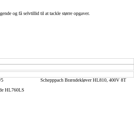
e og få selvtillid til at tackle større opgaver.
/5
Schepppach Brændekløver HL810, 400V 8T
nde HL760LS