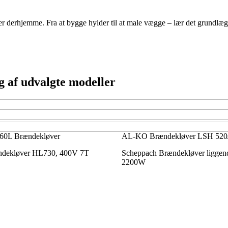
 derhjemme. Fra at bygge hylder til at male vægge – lær det grundlæggend
 af udvalgte modeller
60L Brændekløver
AL-KO Brændekløver LSH 520
ndekløver HL730, 400V 7T
Scheppach Brændekløver ligge
2200W