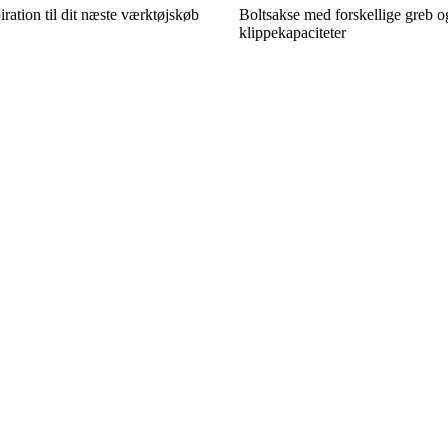
ration til dit næste værktøjskøb
Boltsakse med forskellige greb o
klippekapaciteter