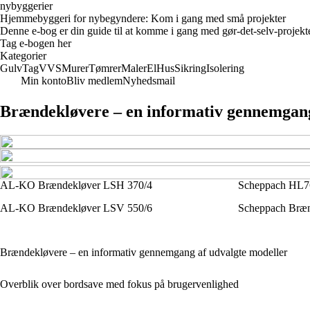
nybyggerier
Hjemmebyggeri for nybegyndere: Kom i gang med små projekter
Denne e-bog er din guide til at komme i gang med gør-det-selv-projekter
Tag e-bogen her
Kategorier
Gulv
Tag
VVS
Murer
Tømrer
Maler
El
Hus
Sikring
Isolering
Min konto
Bliv medlem
Nyhedsmail
Brændekløvere – en informativ gennemgang
AL-KO Brændekløver LSH 370/4
Scheppach HL7
AL-KO Brændekløver LSV 550/6
Scheppach Bræ
Brændekløvere – en informativ gennemgang af udvalgte modeller
Overblik over bordsave med fokus på brugervenlighed