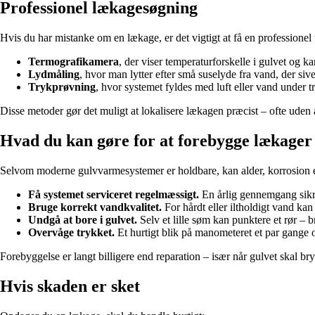
Professionel lækagesøgning
Hvis du har mistanke om en lækage, er det vigtigt at få en professionel
Termografikamera
, der viser temperaturforskelle i gulvet og k
Lydmåling
, hvor man lytter efter små suselyde fra vand, der sive
Trykprøvning
, hvor systemet fyldes med luft eller vand under tr
Disse metoder gør det muligt at lokalisere lækagen præcist – ofte uden 
Hvad du kan gøre for at forebygge lækager
Selvom moderne gulvvarmesystemer er holdbare, kan alder, korrosion elle
Få systemet serviceret regelmæssigt.
En årlig gennemgang sikrer
Bruge korrekt vandkvalitet.
For hårdt eller iltholdigt vand kan 
Undgå at bore i gulvet.
Selv et lille søm kan punktere et rør – 
Overvåge trykket.
Et hurtigt blik på manometeret et par gange 
Forebyggelse er langt billigere end reparation – især når gulvet skal br
Hvis skaden er sket