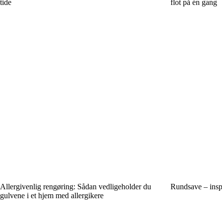
tide
flot på én gang
Allergivenlig rengøring: Sådan vedligeholder du
Rundsave – inspi
gulvene i et hjem med allergikere