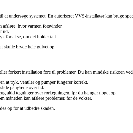
 til at undersøge systemet. En autoriseret VVS-installatør kan bruge spe
an afsløre, hvor varmen forsvinder.
r ud.
yk for at se, om det holder tæt.
at skulle bryde hele gulvet op.
r forkert installation føre til problemer. Du kan mindske risikoen ved 
, at tryk, ventiler og pumper fungerer korrekt.
slide på rørene over tid.
brug altid tegninger over rørlægningen, før du hænger noget op.
om måneden kan afsløre problemer, før de vokser.
ydes op for at udbedre skaden.