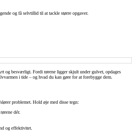
e og få selvtillid til at tackle større opgaver.
t og besværligt. Fordi rørene ligger skjult under gulvet, opdages
gulvvarmen i tide – og hvad du kan gøre for at forebygge dem.
fslører problemet. Hold øje med disse tegn:
 rørene dér.
d og effektivitet.