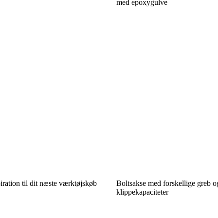
med epoxygulve
ration til dit næste værktøjskøb
Boltsakse med forskellige greb o
klippekapaciteter