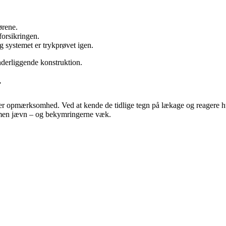
ørene.
forsikringen.
og systemet er trykprøvet igen.
nderliggende konstruktion.
r
r opmærksomhed. Ved at kende de tidlige tegn på lækage og reagere hur
armen jævn – og bekymringerne væk.