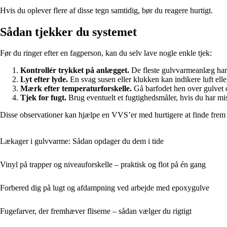
Hvis du oplever flere af disse tegn samtidig, bør du reagere hurtigt.
Sådan tjekker du systemet
Før du ringer efter en fagperson, kan du selv lave nogle enkle tjek:
Kontrollér trykket på anlægget.
De fleste gulvvarmeanlæg har e
Lyt efter lyde.
En svag susen eller klukken kan indikere luft ell
Mærk efter temperaturforskelle.
Gå barfodet hen over gulvet 
Tjek for fugt.
Brug eventuelt et fugtighedsmåler, hvis du har mi
Disse observationer kan hjælpe en VVS’er med hurtigere at finde frem 
Lækager i gulvvarme: Sådan opdager du dem i tide
Vinyl på trapper og niveauforskelle – praktisk og flot på én gang
Forbered dig på lugt og afdampning ved arbejde med epoxygulve
Fugefarver, der fremhæver fliserne – sådan vælger du rigtigt