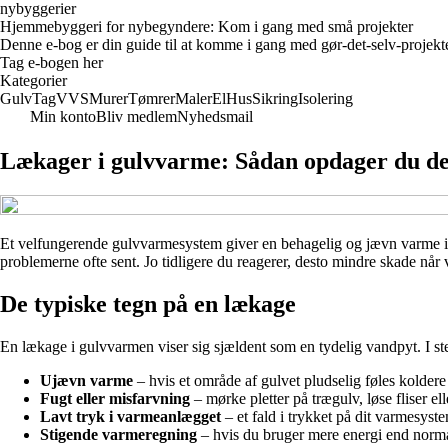
nybyggerier
Hjemmebyggeri for nybegyndere: Kom i gang med små projekter
Denne e-bog er din guide til at komme i gang med gør-det-selv-projekter
Tag e-bogen her
Kategorier
Gulv
Tag
VVS
Murer
Tømrer
Maler
El
Hus
Sikring
Isolering
Min konto
Bliv medlem
Nyhedsmail
Lækager i gulvvarme: Sådan opdager du de
Et velfungerende gulvvarmesystem giver en behagelig og jævn varme i h
problemerne ofte sent. Jo tidligere du reagerer, desto mindre skade når
De typiske tegn på en lækage
En lækage i gulvvarmen viser sig sjældent som en tydelig vandpyt. I ste
Ujævn varme
– hvis et område af gulvet pludselig føles koldere 
Fugt eller misfarvning
– mørke pletter på trægulv, løse fliser el
Lavt tryk i varmeanlægget
– et fald i trykket på dit varmesys
Stigende varmeregning
– hvis du bruger mere energi end normal