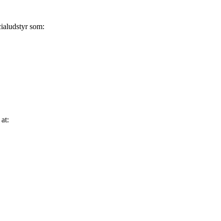
cialudstyr som:
at: