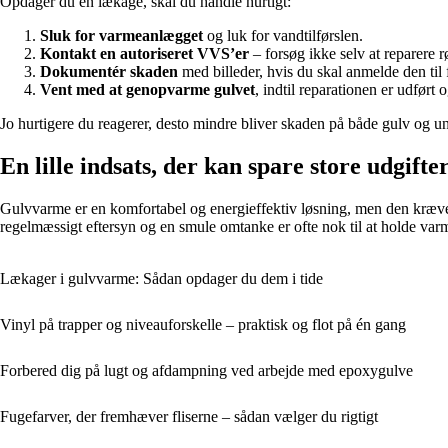
Opdager du en lækage, skal du handle hurtigt:
Sluk for varmeanlægget
og luk for vandtilførslen.
Kontakt en autoriseret VVS’er
– forsøg ikke selv at reparere r
Dokumentér skaden
med billeder, hvis du skal anmelde den til 
Vent med at genopvarme gulvet
, indtil reparationen er udført 
Jo hurtigere du reagerer, desto mindre bliver skaden på både gulv og u
En lille indsats, der kan spare store udgifte
Gulvvarme er en komfortabel og energieffektiv løsning, men den kræve
regelmæssigt eftersyn og en smule omtanke er ofte nok til at holde v
Lækager i gulvvarme: Sådan opdager du dem i tide
Vinyl på trapper og niveauforskelle – praktisk og flot på én gang
Forbered dig på lugt og afdampning ved arbejde med epoxygulve
Fugefarver, der fremhæver fliserne – sådan vælger du rigtigt