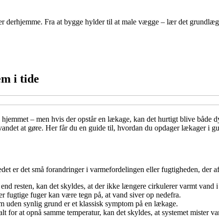
 derhjemme. Fra at bygge hylder til at male vægge – lær det grundlæggend
m i tide
jemmet – men hvis der opstår en lækage, kan det hurtigt blive både dyr
 vandet at gøre. Her får du en guide til, hvordan du opdager lækager i 
det er det små forandringer i varmefordelingen eller fugtigheden, der a
end resten, kan det skyldes, at der ikke længere cirkulerer varmt vand i
ler fugtige fuger kan være tegn på, at vand siver op nedefra.
tem uden synlig grund er et klassisk symptom på en lækage.
t for at opnå samme temperatur, kan det skyldes, at systemet mister van