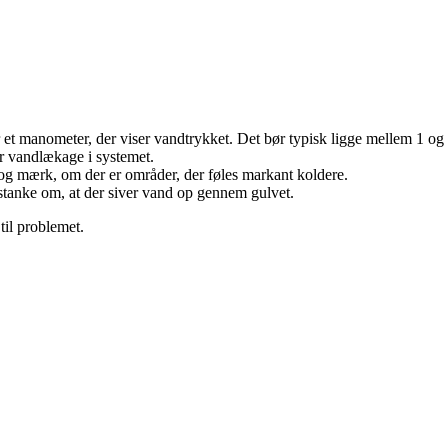
t manometer, der viser vandtrykket. Det bør typisk ligge mellem 1 og 
er vandlækage i systemet.
og mærk, om der er områder, der føles markant koldere.
stanke om, at der siver vand op gennem gulvet.
til problemet.