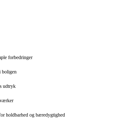
ple forbedringer
i boligen
s udtryk
dværker
 for holdbarhed og bæredygtighed