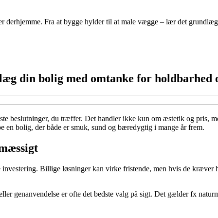
 derhjemme. Fra at bygge hylder til at male vægge – lær det grundlæggend
nlæg din bolig med omtanke for holdbarhed
igste beslutninger, du træffer. Det handler ikke kun om æstetik og pris, 
be en bolig, der både er smuk, sund og bæredygtig i mange år frem.
ømæssigt
nvestering. Billige løsninger kan virke fristende, men hvis de kræver h
eller genanvendelse er ofte det bedste valg på sigt. Det gælder fx natu