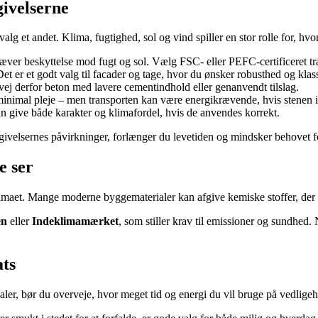
givelserne
valg et andet. Klima, fugtighed, sol og vind spiller en stor rolle for, hv
æver beskyttelse mod fugt og sol. Vælg FSC- eller PEFC-certificeret træ
et er et godt valg til facader og tage, hvor du ønsker robusthed og klas
vej derfor beton med lavere cementindhold eller genanvendt tilslag.
minimal pleje – men transporten kan være energikrævende, hvis stenen i
n give både karakter og klimafordel, hvis de anvendes korrekt.
givelsernes påvirkninger, forlænger du levetiden og mindsker behovet fo
e ser
aet. Mange moderne byggematerialer kan afgive kemiske stoffer, der på
en
eller
Indeklimamærket
, som stiller krav til emissioner og sundhed
ats
aler, bør du overveje, hvor meget tid og energi du vil bruge på vedligeh