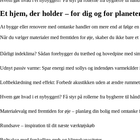
Hvem gør hvad i et nybyggeri? Få styr på rollerne fra bygherre til hån
Et hjem, der holder – for dig og for planete
At bygge eller renovere med omtanke handler om mere end at følge en tre
Når du vælger materialer med fremtiden for øje, skaber du ikke bare et 
Dårligt indeklima? Sådan forebygger du træthed og hovedpine med sim
Udnyt passiv varme: Spar energi med sollys og indendørs varmekilder 
Loftbeklædning med effekt: Forbedr akustikken uden at ændre rummet
Hvem gør hvad i et nybyggeri? Få styr på rollerne fra bygherre til hån
Materialevalg med fremtiden for øje – planlæg din bolig med omtanke
Rundsave – inspiration til dit næste værktøjskøb
Boltsakse med forskellige greb og klippekapaciteter