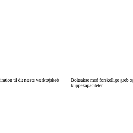
ration til dit næste værktøjskøb
Boltsakse med forskellige greb o
klippekapaciteter