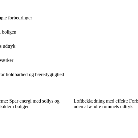
ple forbedringer
i boligen
s udtryk
dværker
 for holdbarhed og bæredygtighed
rme: Spar energi med sollys og
Loftbeklædning med effekt: Forb
ilder i boligen
uden at ændre rummets udtryk