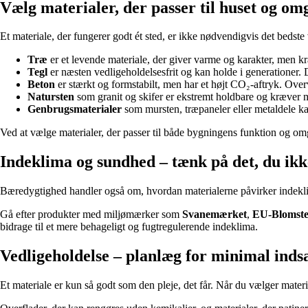
Vælg materialer, der passer til huset og om
Et materiale, der fungerer godt ét sted, er ikke nødvendigvis det bedste 
Træ
er et levende materiale, der giver varme og karakter, men kr
Tegl
er næsten vedligeholdelsesfrit og kan holde i generationer. D
Beton
er stærkt og formstabilt, men har et højt CO₂-aftryk. Over
Natursten
som granit og skifer er ekstremt holdbare og kræver 
Genbrugsmaterialer
som mursten, træpaneler eller metaldele ka
Ved at vælge materialer, der passer til både bygningens funktion og om
Indeklima og sundhed – tænk på det, du ikk
Bæredygtighed handler også om, hvordan materialerne påvirker indeklim
Gå efter produkter med miljømærker som
Svanemærket
,
EU-Blomst
bidrage til et mere behageligt og fugtregulerende indeklima.
Vedligeholdelse – planlæg for minimal inds
Et materiale er kun så godt som den pleje, det får. Når du vælger materi