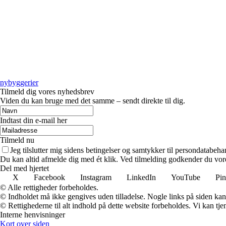
nybyggerier
Tilmeld dig vores nyhedsbrev
Viden du kan bruge med det samme – sendt direkte til dig.
Indtast din e-mail her
Tilmeld nu
Jeg tilslutter mig sidens betingelser og samtykker til persondatabeha
Du kan altid afmelde dig med ét klik. Ved tilmelding godkender du vore
Del med hjertet
X
Facebook
Instagram
LinkedIn
YouTube
Pin
© Alle rettigheder forbeholdes.
© Indholdet må ikke gengives uden tilladelse. Nogle links på siden ka
© Rettighederne til alt indhold på dette website forbeholdes. Vi kan t
Interne henvisninger
Kort over siden