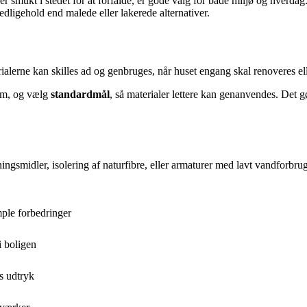
r smukt i stedet for at forfalde, er gode valg for både miljø og hverdag.
ligehold end malede eller lakerede alternativer.
alerne kan skilles ad og genbruges, når huset engang skal renoveres ell
im, og vælg
standardmål
, så materialer lettere kan genanvendes. Det g
gsmidler, isolering af naturfibre, eller armaturer med lavt vandforbrug
ple forbedringer
i boligen
s udtryk