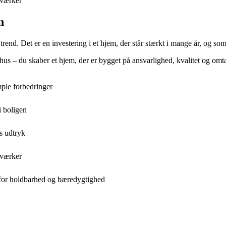
dværker
n
nd. Det er en investering i et hjem, der står stærkt i mange år, og som
hus – du skaber et hjem, der er bygget på ansvarlighed, kvalitet og omt
ple forbedringer
i boligen
s udtryk
dværker
 for holdbarhed og bæredygtighed