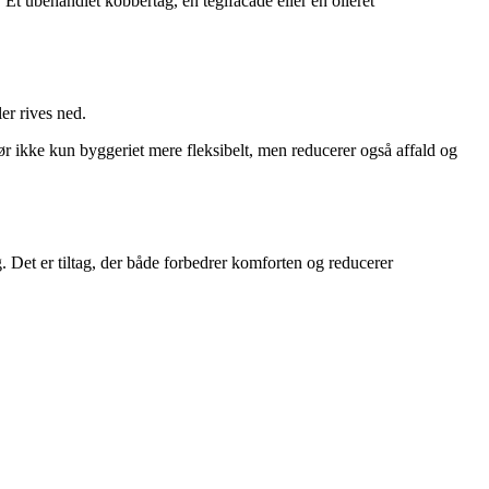
 Et ubehandlet kobbertag, en teglfacade eller en olieret
er rives ned.
ør ikke kun byggeriet mere fleksibelt, men reducerer også affald og
. Det er tiltag, der både forbedrer komforten og reducerer