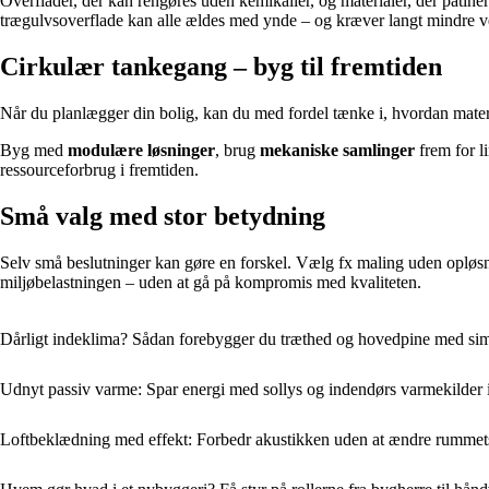
Overflader, der kan rengøres uden kemikalier, og materialer, der patinere
trægulvsoverflade kan alle ældes med ynde – og kræver langt mindre ved
Cirkulær tankegang – byg til fremtiden
Når du planlægger din bolig, kan du med fordel tænke i, hvordan materi
Byg med
modulære løsninger
, brug
mekaniske samlinger
frem for l
ressourceforbrug i fremtiden.
Små valg med stor betydning
Selv små beslutninger kan gøre en forskel. Vælg fx maling uden opløsnin
miljøbelastningen – uden at gå på kompromis med kvaliteten.
Dårligt indeklima? Sådan forebygger du træthed og hovedpine med sim
Udnyt passiv varme: Spar energi med sollys og indendørs varmekilder 
Loftbeklædning med effekt: Forbedr akustikken uden at ændre rummet