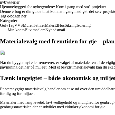
nybyggerier
Hjemmebyggeri for nybegyndere: Kom i gang med små projekter
Denne e-bog er din guide til at komme i gang med gør-det-selv-projekter
Tag e-bogen her
Kategorier
Gulv
Tag
VVS
Murer
Tømrer
Maler
El
Hus
Sikring
Isolering
Min konto
Bliv medlem
Nyhedsmail
Materialevalg med fremtiden for øje – pla
Når du bygger nyt eller renoverer, er valget af materialer en af de vigt
påvirkning det har på miljøet. Med et bevidst materialevalg kan du ska
Tænk langsigtet – både økonomisk og milj
Et bæredygtigt materialevalg handler om at se ud over den umiddelbare i
for dig og for miljøet.
Materialer med lang levetid, lavt vedligehold og mulighed for genbrug 
genbrugsmaterialer, der er udviklet med cirkulær økonomi for øje.